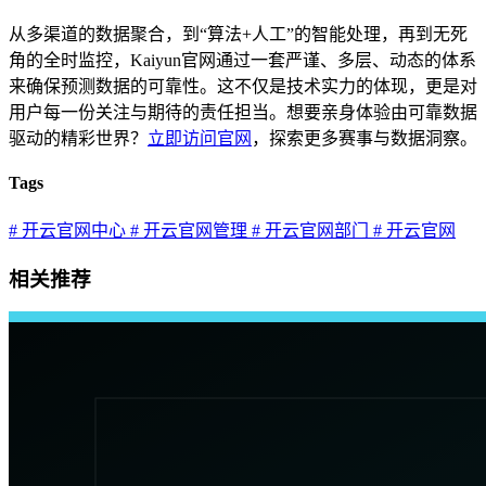
从多渠道的数据聚合，到“算法+人工”的智能处理，再到无死
角的全时监控，Kaiyun官网通过一套严谨、多层、动态的体系
来确保预测数据的可靠性。这不仅是技术实力的体现，更是对
用户每一份关注与期待的责任担当。想要亲身体验由可靠数据
驱动的精彩世界？
立即访问官网
，探索更多赛事与数据洞察。
Tags
# 开云官网中心
# 开云官网管理
# 开云官网部门
# 开云官网
相关推荐