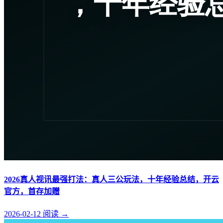
2026真⼈视讯最强打法：真人三公玩法，十年经验总结，开云
官方，首存加赠
2026-02-12
阅读
→