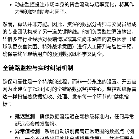
动态监控投注市场本身的资金流动与赔率变化，将其作
为预测的辅助参考因子。
然而，算法并非万能。因此，资深的数据分析师与交易员组成
的专业团队构成了另一道关键防线。他们负责监控算法输出，
凭借多年行业经验对极端情况或算法尚未涵盖的复杂因素（如
球队更衣室氛围、特殊战术意图）进行人工研判与智控干预，
确保最终呈现给用户的预测数据既科学又周全。
全链路监控与实时纠错机制
确保可靠性是一个持续的过程，而非一劳永逸的设置。开云官
网为此建立了7x24小时的全链路数据监控中心。监控系统像雷
达一样扫描着数据接收、处理、发布每一个环节的“健康指
标”：
延迟监测
：确保数据流延迟在毫秒级标准内，任何异常
延迟都会触发警报。
异常值检测
：系统自动识别偏离正常范围的数据点（例
如，一个不可能出现的比分或球员数据），并进行隔离