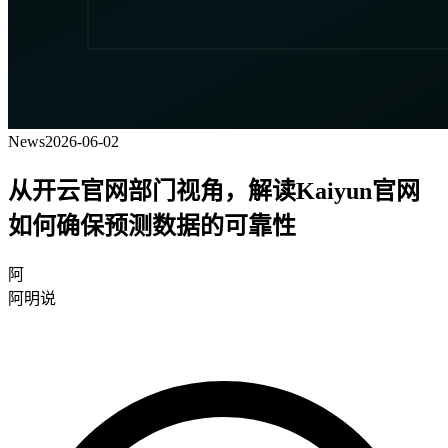
News
2026-06-02
从开云官网部门视角，解读Kaiyun官网
如何确保预测数据的可靠性
阿
阿明说